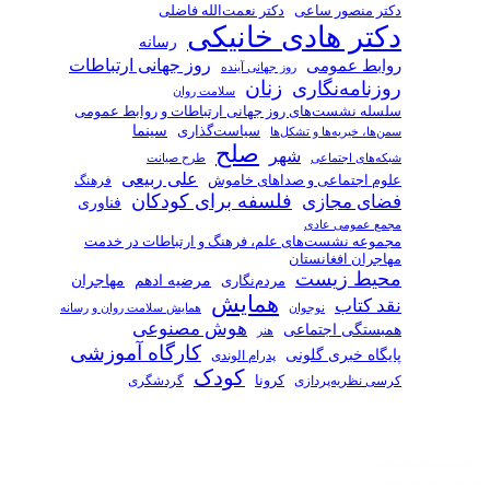
دکتر منصور ساعی
دکتر نعمت‌الله فاضلی
دکتر هادی خانیکی
رسانه
روز جهانی ارتباطات
روابط عمومی
روز جهانی آینده
زنان
روزنامه‌نگاری
سلامت روان
سلسله نشست‌های روز جهانی ارتباطات و روابط عمومی
سیاست‌گذاری
سینما
سمن‌ها، خیریه‌ها و تشکل‌ها
صلح
شهر
شبکه‌های اجتماعی
طرح صیانت
علی ربیعی
علوم اجتماعی و صداهای خاموش
فرهنگ
فلسفه برای کودکان
فضای مجازی
فناوری
مجمع عمومی عادی
مجموعه نشست‌های علم، فرهنگ و ارتباطات در خدمت
مهاجران افغانستان
محیط زیست
مرضیه ادهم
مردم‌نگاری
مهاجران
همایش
نقد کتاب
همایش سلامت روان و رسانه
نوجوان
هوش مصنوعی
همبستگی اجتماعی
هنر
کارگاه آموزشی
پایگاه خبری گلونی
پدرام الوندی
کودک
کرسی نظریه‌پردازی
کرونا
گردشگری