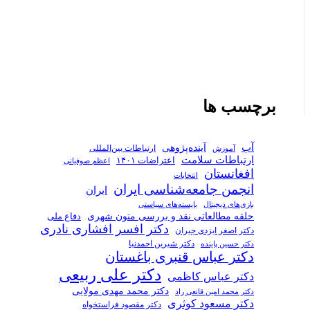
برچسب ها
آب
آینده‌پژوهی
ارتباطات بین‌المللی
آموزش
ارتباطات سلامت
اعتراضات ۱۴۰۱
اعظم صوفیانی
افغانستان
انتخابات
انجمن جامعه‌شناسی ایران
ایران
بازی‌های دیجیتال
بایسته‌های سیاستی
حلقه مطالعاتی نقد و بررسی متون شهری
دفاع ملی
دکتر افسر افشاری نادری
دکتر اصغر ایزدی جیران
دکتر شیرین احمدنیا
دکتر حسین پاینده
دکتر عباس قنبری باغستان
دکتر علی ربیعی
دکتر عباس کاظمی
دکتر محمد مهدی مولایی
دکتر محمد امین قانعی راد
دکتر مسعود کوثری
دکتر مقصود فراستخواه