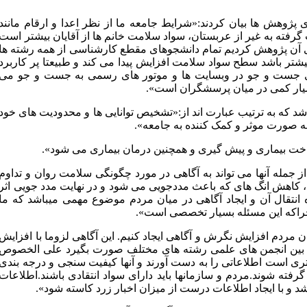
پژوهش ها بیان کردند:«شرایط جامعه ما از نظر اعدا و ارقام مانند
فته به غیر از عربستان، سواد سلامت خانم ها از آقایان بیشتر است
وی آن پژوهش کردیم تمام دانشجوهای مقطع کارشناسی از همه رشته ها
یشتر باشد سطح سواد سلامت افزایش پیدا می کند و طبیعتا پر کاربرد
رای جست و جو در وبسایت ها و موتور های رسمی به جست و جو می
بسیار کمی در میان پرسشگران است».
د که به ترتیب عبارت اند از:«تشخیص توانایی ها و محدودیت های خود
ه صورت موثر و کمک کننده به جامعه».
ناخت بیماری و پیش گیری و همچنین درمان بیماری می شود».
 جمله آنها می تواند به آگاهی در مورد چگونگی سلامت روان و تداوم
، کاهش انگ های که باعث مددجویی می شود و در نهایت مدد جویی اثر
نتقال آن و ایجاد آگاهی در میان مردم موضوع مهمی می­باشد که ما
م چراکه این مسئله بسیار تخصصی است».
ان مردم افزایش نگرش و آگاهی ایجاد کنیم. این آگاهی لزوما با افزایش
ملی در بین انجمن های علمی رشته های مختلف صورت بگیرد علی الخصوص
ری است اطلاعاتی را به دست آورند و آنها کیفیت سنجی و درجه بندی
رفته شوند.مردم و سازمانها باید دارای سواد انتقادی باشند.اطلاعات
و با ایجاد اطلاعات درست از میزان اخبار زرد کاسته شود».