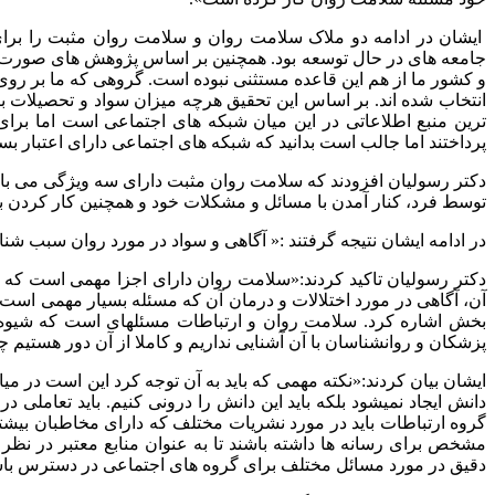
ایشان در ادامه دو ملاک سلامت روان و سلامت روان مثبت را برای 
جامعه های در حال توسعه بود. همچنین بر اساس پژوهش های صورت گر
و کشور ما از هم این قاعده مستثنی نبوده است. گروهی که ما بر ر
انتخاب شده اند. بر اساس این تحقیق هرچه میزان سواد و تحصیلات ب
ترین منبع اطلاعاتی در این میان شبکه های اجتماعی است اما ب
پرداختند اما جالب است بدانید که شبکه های اجتماعی دارای اعتبار 
دکتر رسولیان افزودند که سلامت روان مثبت دارای سه ویژگی می باش
توسط فرد، کنار آمدن با مسائل و مشکلات خود و همچنین کار کردن ب
در ادامه ایشان نتیجه گرفتند :« آگاهی و سواد در مورد روان سبب ش
دکتر رسولیان تاکید کردند:«سلامت روان دارای اجزا مهمی است که از
آن، آگاهی در مورد اختلالات و درمان آن که مسئله بسیار مهمی است
بخش اشاره کرد. سلامت روان و ارتباطات مسئله­ای است که شیوه ا
پزشکان و روانشناسان با آن آشنایی نداریم و کاملا از آن دور هستی
ایشان بیان کردند:«نکته مهمی که باید به آن توجه کرد این است در می
دانش ایجاد نمی­شود بلکه باید این دانش را درونی کنیم. باید تعا
گروه ارتباطات باید در مورد نشریات مختلف که دارای مخاطبان بیشت
مشخص برای رسانه ها داشته باشند تا به عنوان منابع معتبر در نظر گ
دقیق در مورد مسائل مختلف برای گروه های اجتماعی در دسترس باشد 