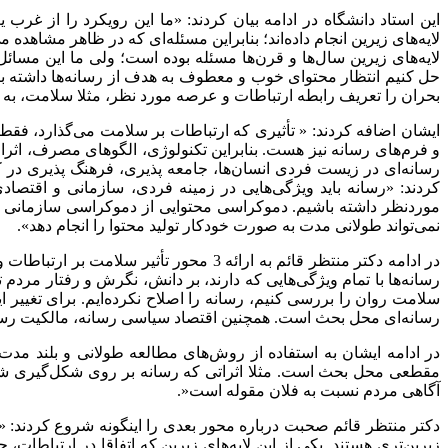
این استاد دانشگاه در ادامه بیان کردند: «ما این رویکرد را از غرب
لایه‌های زیرین انجام داده‌اند؛ بنابراین مسئله‌ای که در ظاهر مشاهده
لایه‌های زیرین سال‌ها و قرن‌ها مسئله بوده است؛ ولی ما این مسائل ر
حل کنیم انتظار محتوای خوب و معطوف به هدف از رسانه‌ها داشته ب
بحران را تعریف رابطه ارتباطات و عرصه مورد نظر، مثلا سلامت، به 
ایشان اضافه کردند: « تأثیری که ارتباطات بر سلامت می‌گذارد، فق
و فرم‌های رسانه نیز هست. بنابراین تکنولوژی، الگوهای مصرف، اثرا
رسانه‌ای در زیست فردی انسان‌ها، جامعه پذیری، فرهنگ پذیری در ک
کردند: «رسانه باید ویژگی‌هایی در زمینه فردی، سازمانی و اقتصاد
موردنظر داشته باشیم. دموکراسی محتوایی از دموکراسی سازمانی در
نمی‌تواند طولانی مدت به صورت خودکار تولید محتوا را انجام دهد».
در ادامه دکتر منتظر قائم به ارائه 3 محور تأ
رسانه‌ها با تمام ویژگی‌هایی که دارند، بر دانش، نگرش و رفتار مردم 
سلامت روان را بررسی کنیم، رسانه را اصلاح نکرده‌ایم. برای تغییر ا
رسانه‌ای محل بحث است. همچنین اقتصاد سیاسی رسانه، مالکیت رسا
در ادامه ایشان به استفاده از روش‌های مطالعه طولانی و بلند مدت تأ
مقطعی محل بحث است. مثلا اثراتی که رسانه بر روی شکل‌گیری شخ
آگاهی مردم نسبت به فلان مقوله است«.
دکتر منتظر قائم صحبت درباره محور بعدی را اینگونه شروع کردند: «
زیرین‌تری هستند. یکی از این لایه‌های زیرین که اتفاقا در ارتباط