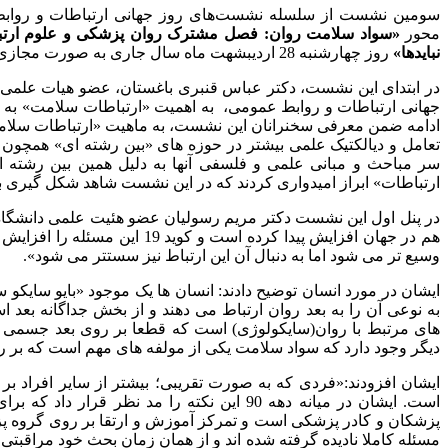
سومین نشست از سلسله نشست‌های روز جهانی ارتباطات و روابط 
محور
«سواد سلامت روان: فصل مشترک روان پزشکی و علوم ارتب
نبایدها»
روز چهارشنبه 28 اردیبشهت ماه سال جارى به صورت مجازی برگزار شد.
در ابتدای این نشست، دکتر عباس قنبری باغستان، عضو هیات علمی دان
جهانی ارتباطات و روابط عمومی، به اهمیت «ارتباطات سلامت» به ع
ادامه ضمن معرفی سخنرانان این نشست، به ماهیت «ارتباطات سلامت
تعامل و دیالکتیک علمی بیشتر در حوزه های «بین رشته ای» همچون
سر مباحث و مبانی علمی و فلسفی آنها به دلیل همین بین رشته ا
ارتباطات» ابراز امیدواری کردند که در این نشست شاهد شکل گیری ب
در پنل اول این نشست دکتر مریم رسولیان عضو هئیت علمی دانشگاه عل
هم در جهان افزایش پیدا کرده است
وسیع تر می شود اما به دنبال آن این ارتباط نیز سست­تر می شود».
ایشان در مورد انسان توضیح دادند: انسان ها یک موجود «بایو سایکو
به نوعی آن را به بعد روان ارتباط می دهند و از بخش جداگانه بعد اسپ
های مرتبط با روان(سایکولوژی) است که قطعا بر روی بعد جسمی و 
دیگر وجود دارد که سواد سلامت یکی از مولفه های مهم است که بر روی ا
ایشان افزودند:«فردی که به صورت تقریبی؛ بیشتر از سایر افراد بر
است. ایشان در میانه دهه 90 این نکته را مد 
پزشکان و کادر پزشکی است و تمرکز آموزش و ارتقا بر روی گروه پزشکی 
مسئله کاملا نادیده گرفته شده اند و از همان زمان بحث خود مراقبت