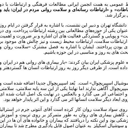
عمومى به همت انجمن ایرانی مطالعات فرهنگی و ارتباطات با دو
اطات»
و
«ارتباطات رسانه‌ای و سلامت روانی مردم در ایران: باید و
شگاه تهران و دبیر این نشست، با اشاره به قرار گرفتن در ایام روز
نوان یکی از حوزه‌های مطالعاتی بین رشته ارتباطات پرداخت. وی در
» و پویایی و گستردگی فعالیت های آن اشاره و بر ضرورت و اهمیت
 ارتباطات سلامت، ارتباطات محیط زیست و نیز چالش های موجود بر
ی بودن پرداختند. ایشان با اشاره به فصل مشترک «سلامت روان و
حث های به روز و مناسبی در این حوزه باشیم.
وم پزشکی ایران بیان کردند: «بار بیماری های روانی هم در ایران و
 و کوید 19 این مسئله را افزایش داده است. از طرفی دیگر روز به روز ارتباطات انسان ها گسترده­تر و
 سوشیال اسپیریچوال» است. بُعد اسپیریچوال جدیدا اضافه شده است و
یریچوال آگاهی ندارند اما نهایتا یکی از این سه پایه سلامتی، سلامتی
اجتماعی اثر می گذارد و بالعکس. در نهایت یک اصل اثبات شده ای
بعاد دیگر سلامت انسانها اثر می گذارد و این اثر پایدار خواهد بود.
 روی سواد سلامت روان کار کرده است آقای آنتونی جرم در استرالیا
نظر قرار داد که برای کاهش بیماری های روان به طور متمرکز بر روی تربیت و آموزش
بود و این نکته را دریافتند که بیماران و خانواده های آن ها در این
ی و سوشیال اسکیلز به عنوان اصول قابل یادگیری مطرح شد تا بیماران