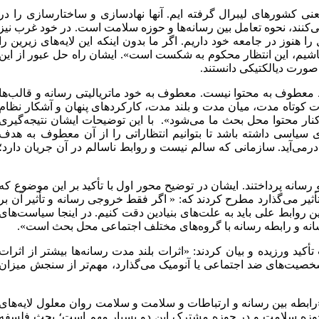
 یعنی کشورهای لیبرال گرفته ایم. آنها نهادسازی و ساختارسازی را در
 می‌کنند، نحوه تعامل بین رسانه‌ها و حوزه سلامت است. در خود غرب نیز
ا هنوز در جامعه خود داریم. اگر ما بدون اینکه این لایه‌های زیرین را
اشیم، این انتظار محکوم به شکست است». ایشان راه حل عبور از این
صورت دیالکتیکی دانستند.
ط معطوف به محتوا نیست. معطوف به خود ماتریالیتی رسانه و قالب‌ها
ت کوتاه مدت، میان مدت و بلند مدت، کارکردهای پنهان و آشکار نظام
نار محتوا محل بحث ما می‌شود». با این توضیحات ایشان نتیجه‌گیری
ی سیاسی داشته باشد تا بتوانیم انتظاراتی را از آن معطوف به هدف
می‌آید. سازمانی که سالم نیست و روابط ناسالم در آن جریان دارد؛
ثیر سلامت بر ارتباطات و رسانه پرداختند. ایشان در توضیح محور اول با تأکید بر این موضوع که
تأثیر می‌گذارد مطرح کردند که: « اگر فقط خروجی رسانه و تأثیر آن بر
ین روابط علی باید به علت‌های بنیادین دقت کنیم. در اینجا سیاست‌های
نه و رابطه رسانه با گروه‌های مختلف اجتماعی محل بحث است».
کید ورزیده و بیان کردند: «اثرات بلند مدت رسانه‌ها بیشتر از اثرات
صیت‌های ضد اجتماعی یا آنومیک می‌گذارد، مهم‌تر از سنجش میزان
رابطه بین رسانه و ارتباطات و سلامت و سلامت روان معلول لایه‌های
ات، حوزه سلامت و در حوزه مشترک این دو بسیار مهم است؛ بحث فلسفه