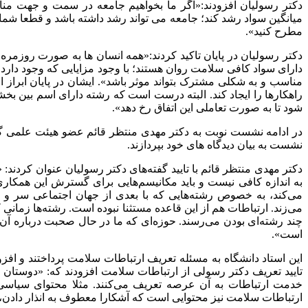
دکتر رسولیان افزودند:«اگر ما بخواهیم جامعه در سمت و جهت منا
میانگین سواد رشد کند؛ جامعه می تواند رشد داشته باشد و قطعا شما
مطرح کنید».
دکتر رسولیان در پایان تاکید کردند:«همه انسان ها به صورت روزمره
دارای سواد کافی سلامت روان هستند؛ با وجود مزایایی که وجود دارد ا
مناسب و به شکلی مشترک بتواند موثر باشد». ایشان در پایان ابراز ام
راهکارها را ایجاد کند. البته درست است که رشته دارای اسم بین ب
شود تا به صورت تعاملی این اتفاق رخ دهد».
در ادامه نشست نوبت به دکتر مهدی منتظر قائم عضو هیئت علمی گر
نشست به بیان دیدگاه های خود بپردازند.
دکتر مهدی منتظر قائم با تایید گفته‌های دکتر رسولیان عنوان کردند:
به اندازه کافی نیست و باید مکانیسم‌هایی برای گسترش این همکاری 
می‌کند، به خصوص رشته‌هایی که با بعدی از جهان اجتماعی سر و کار
می‌زند. ارتباطات هم از این قاعده مستثنا نبوده است. رشته‌ها زمانی
چند رشته‌ای بودن می‌رسند. حوزه‌ای که ما در حال صحبت درباره آن
است».
این استاد دانشگاه به مسئله تعریف ارتباطات سلامت پرداختند و اف
تایید تعریف دکتر رسولی از ارتباطات سلامت افزودند که: «دوستان 
خدمت ارتباطات به آن عرصه تعریف می‌کنند. مثلا محتوای سیاسی
ارتباطات سلامت نیز محتوایی است که آشکارا معطوف به انذار دادن، 