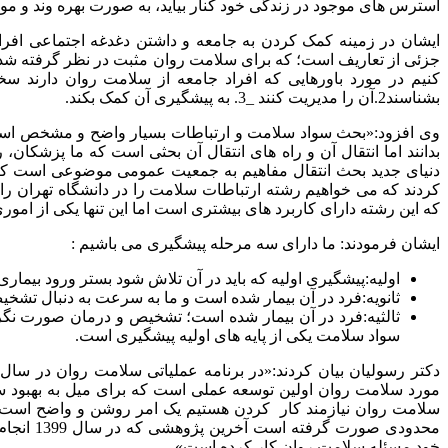
استرس های موجود در زندگی خود کنار بیاید، به صورت بهره وند و موثر
جزئی از تعاریف است؛ که برای سلامت روان مثبت در نظر گرفته ش
بشناسند2.آن را مدیریت کنند _3. به پیشگیری آن کمک بکند.
وی افزود:«بحث سواد سلامت و ارتباطات بسیار واضح و مشخص است م
بدانند اما انتقال آن و راه های انتقال آن بحثی است که ما پزشکا
دنیای جدید بحث انتقال مفاهیم به جمعیت عمومی موضوعی است کا
کردند که می خواهیم رشته ارتباطات سلامت را در دانشگاه تهران راه 
که این رشته دارای کاربرد های بیشتری است اما این تنها یکی از ام
ایشان فرمودند: ما دارای سه مرحله پیشگیری می باشیم :
اولیه:پیشگیری اولیه که باید در آن تلاش شود بستر ورود بیمار
ثانویه:فرد در آن بیمار شده است و ما به سرعت به دنبال تشخ
ثالثیه:فرد در آن بیمار شده است؛ تشخیص و درمان صورت نگرف
سواد سلامت یکی از پایه های اولیه پیشگیری است.
مورد سلامت روان اولین توسعه عملی است که برای میل به بهبود 
سلامت روان نیازمند کار کردن هستیم یک امر روشن و واضح است. 
محدودی صو
خود مسئله سلامت روان کار کرده است».