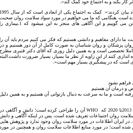
 کار بکند و به اجتماع خود کمک کند».
ایشان در زمینه کمک کردن به جامعه و داشتن دغدغه اجتماعی افراد بیان کردند:« کمک به اجتماع یکی از ابعادی است که از سال
ده است .هنگامی که ما می خواهیم در مورد سواد سلامت روان صحبت
کنیم در مورد باورهایی که افراد جامعه از سلامت روان دارند سخن می گوییم و این آگاهی های منجر به این می­شود که 1.بیماری 
ا دارای مفاهیم و دانشی هستیم که فکر می کنیم مردم باید آن را
ن، روان پزشکان و روان شناسان به صورت کامل از آن دور هستیم و در
ملا تخصصی است و به همین دلیل روزی که آقای دکتر قنبری مطرح
اندازی کنند از این زاویه از نظر ما بسیار، بسیار ضرورت داشت.البته
وری است که در پیشگیری بسیار مهم است».
ی فراهم نشود
یص و درمان آن هستیم
ته است و ما به سرعت به دنبال بازتوانی آن هستیم و به همین دلیل
دکتر رسولیان بیان کردند:«در برنامه عملیاتی سلامت روان در سال 2013تا 2020 که WHO آن را طراحی کرده است؛ دانش و آگاهی در
سلامت روان اجتماعات تعریف شده است. پس در اینکه آگاهی و دانش
در ایران اطلاعات در مورد سلامت روان وجود ندارد و پژوهش هایی
رت گرفته است آخرین پژوهشی که در سال 1399 انجام شده است؛ در مورد منابع اطلاعات سلامت روان و همچنین در مورد