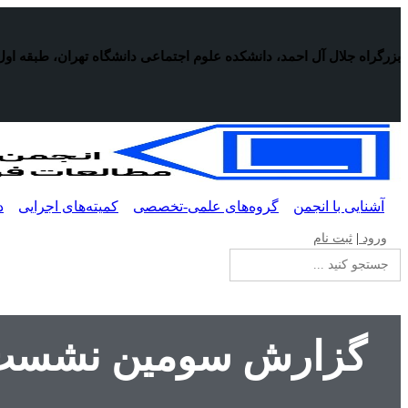
پرش
به
محتوا
بزرگراه جلال آل احمد، دانشکده علوم اجتماعی دانشگاه تهران، طبقه اول
آشنایی با انجمن
گروه‌های علمی-تخصصی
کمیته‌های اجرایی
د
ورود
|
ثبت نام
جستجو
برای:
گزارش سومین نشست ا