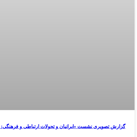
گزارش تصویری نشست «ایرانیان و تحولات ارتباطی و فرهنگی: از ب