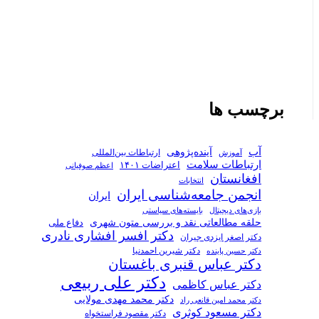
برچسب ها
آب
آینده‌پژوهی
ارتباطات بین‌المللی
آموزش
ارتباطات سلامت
اعتراضات ۱۴۰۱
اعظم صوفیانی
افغانستان
انتخابات
انجمن جامعه‌شناسی ایران
ایران
بازی‌های دیجیتال
بایسته‌های سیاستی
حلقه مطالعاتی نقد و بررسی متون شهری
دفاع ملی
دکتر افسر افشاری نادری
دکتر اصغر ایزدی جیران
دکتر شیرین احمدنیا
دکتر حسین پاینده
دکتر عباس قنبری باغستان
دکتر علی ربیعی
دکتر عباس کاظمی
دکتر محمد مهدی مولایی
دکتر محمد امین قانعی راد
دکتر مسعود کوثری
دکتر مقصود فراستخواه