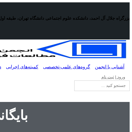
پرش
به
محتوا
بزرگراه جلال آل احمد، دانشکده علوم اجتماعی دانشگاه تهران، طبقه اول
آشنایی با انجمن
گروه‌های علمی-تخصصی
کمیته‌های اجرایی
د
ورود
|
ثبت نام
جستجو
برای:
بایگا