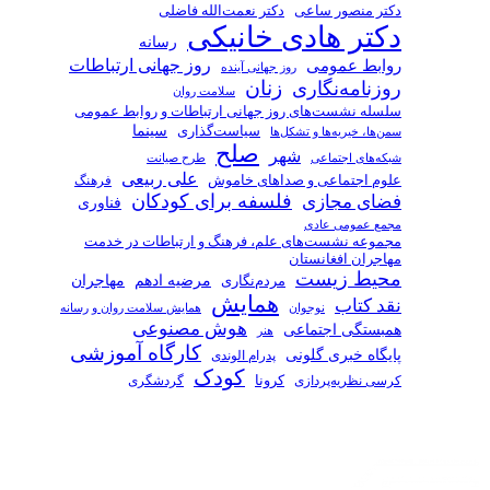
دکتر منصور ساعی
دکتر نعمت‌الله فاضلی
دکتر هادی خانیکی
رسانه
روز جهانی ارتباطات
روابط عمومی
روز جهانی آینده
زنان
روزنامه‌نگاری
سلامت روان
سلسله نشست‌های روز جهانی ارتباطات و روابط عمومی
سیاست‌گذاری
سینما
سمن‌ها، خیریه‌ها و تشکل‌ها
صلح
شهر
شبکه‌های اجتماعی
طرح صیانت
علی ربیعی
علوم اجتماعی و صداهای خاموش
فرهنگ
فلسفه برای کودکان
فضای مجازی
فناوری
مجمع عمومی عادی
مجموعه نشست‌های علم، فرهنگ و ارتباطات در خدمت
مهاجران افغانستان
محیط زیست
مرضیه ادهم
مردم‌نگاری
مهاجران
همایش
نقد کتاب
همایش سلامت روان و رسانه
نوجوان
هوش مصنوعی
همبستگی اجتماعی
هنر
کارگاه آموزشی
پایگاه خبری گلونی
پدرام الوندی
کودک
کرسی نظریه‌پردازی
کرونا
گردشگری