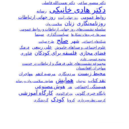
دکتر منصور ساعی
دکتر نعمت‌الله فاضلی
دکتر هادی خانیکی
رسانه
روز جهانی ارتباطات
روابط عمومی
روز جهانی آینده
زنان
روزنامه‌نگاری
سلامت روان
سلسله نشست‌های روز جهانی ارتباطات و روابط عمومی
سیاست‌گذاری
سینما
سمن‌ها، خیریه‌ها و تشکل‌ها
صلح
شهر
شبکه‌های اجتماعی
طرح صیانت
علی ربیعی
علوم اجتماعی و صداهای خاموش
فرهنگ
فلسفه برای کودکان
فضای مجازی
فناوری
مجمع عمومی عادی
مجموعه نشست‌های علم، فرهنگ و ارتباطات در خدمت
مهاجران افغانستان
محیط زیست
مرضیه ادهم
مردم‌نگاری
مهاجران
همایش
نقد کتاب
همایش سلامت روان و رسانه
نوجوان
هوش مصنوعی
همبستگی اجتماعی
هنر
کارگاه آموزشی
پایگاه خبری گلونی
پدرام الوندی
کودک
کرسی نظریه‌پردازی
کرونا
گردشگری