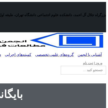
پرش
به
محتوا
بزرگراه جلال آل احمد، دانشکده علوم اجتماعی دانشگاه تهران، طبقه اول
آشنایی با انجمن
گروه‌های علمی-تخصصی
کمیته‌های اجرایی
د
ورود
|
ثبت نام
جستجو
برای:
بایگا