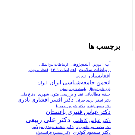
برچسب ها
آب
آینده‌پژوهی
ارتباطات بین‌المللی
آموزش
ارتباطات سلامت
اعتراضات ۱۴۰۱
اعظم صوفیانی
افغانستان
انتخابات
انجمن جامعه‌شناسی ایران
ایران
بازی‌های دیجیتال
بایسته‌های سیاستی
حلقه مطالعاتی نقد و بررسی متون شهری
دفاع ملی
دکتر افسر افشاری نادری
دکتر اصغر ایزدی جیران
دکتر شیرین احمدنیا
دکتر حسین پاینده
دکتر عباس قنبری باغستان
دکتر علی ربیعی
دکتر عباس کاظمی
دکتر محمد مهدی مولایی
دکتر محمد امین قانعی راد
دکتر مسعود کوثری
دکتر مقصود فراستخواه