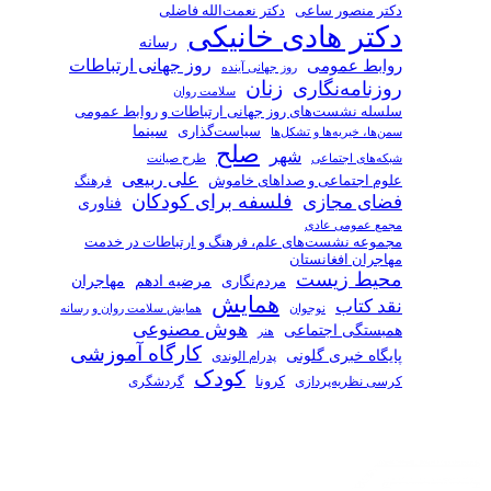
دکتر منصور ساعی
دکتر نعمت‌الله فاضلی
دکتر هادی خانیکی
رسانه
روز جهانی ارتباطات
روابط عمومی
روز جهانی آینده
زنان
روزنامه‌نگاری
سلامت روان
سلسله نشست‌های روز جهانی ارتباطات و روابط عمومی
سیاست‌گذاری
سینما
سمن‌ها، خیریه‌ها و تشکل‌ها
صلح
شهر
شبکه‌های اجتماعی
طرح صیانت
علی ربیعی
علوم اجتماعی و صداهای خاموش
فرهنگ
فلسفه برای کودکان
فضای مجازی
فناوری
مجمع عمومی عادی
مجموعه نشست‌های علم، فرهنگ و ارتباطات در خدمت
مهاجران افغانستان
محیط زیست
مرضیه ادهم
مردم‌نگاری
مهاجران
همایش
نقد کتاب
همایش سلامت روان و رسانه
نوجوان
هوش مصنوعی
همبستگی اجتماعی
هنر
کارگاه آموزشی
پایگاه خبری گلونی
پدرام الوندی
کودک
کرسی نظریه‌پردازی
کرونا
گردشگری