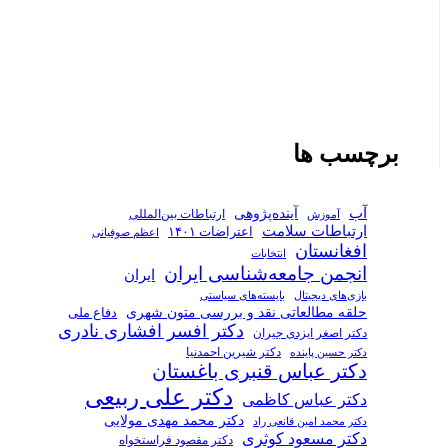
برچسب ها
آب
آینده‌پژوهی
ارتباطات بین‌المللی
آموزش
ارتباطات سلامت
اعتراضات ۱۴۰۱
اعظم صوفیانی
افغانستان
انتخابات
انجمن جامعه‌شناسی ایران
ایران
بازی‌های دیجیتال
بایسته‌های سیاستی
حلقه مطالعاتی نقد و بررسی متون شهری
دفاع ملی
دکتر افسر افشاری نادری
دکتر اصغر ایزدی جیران
دکتر شیرین احمدنیا
دکتر حسین پاینده
دکتر عباس قنبری باغستان
دکتر علی ربیعی
دکتر عباس کاظمی
دکتر محمد مهدی مولایی
دکتر محمد امین قانعی راد
دکتر مسعود کوثری
دکتر مقصود فراستخواه