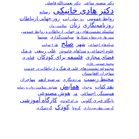
دکتر منصور ساعی
دکتر نعمت‌الله فاضلی
دکتر هادی خانیکی
رسانه
روز جهانی ارتباطات
روابط عمومی
روز جهانی آینده
زنان
روزنامه‌نگاری
سلامت روان
سلسله نشست‌های روز جهانی ارتباطات و روابط عمومی
سیاست‌گذاری
سینما
سمن‌ها، خیریه‌ها و تشکل‌ها
صلح
شهر
شبکه‌های اجتماعی
طرح صیانت
علی ربیعی
علوم اجتماعی و صداهای خاموش
فرهنگ
فلسفه برای کودکان
فضای مجازی
فناوری
مجمع عمومی عادی
مجموعه نشست‌های علم، فرهنگ و ارتباطات در خدمت
مهاجران افغانستان
محیط زیست
مرضیه ادهم
مردم‌نگاری
مهاجران
همایش
نقد کتاب
همایش سلامت روان و رسانه
نوجوان
هوش مصنوعی
همبستگی اجتماعی
هنر
کارگاه آموزشی
پایگاه خبری گلونی
پدرام الوندی
کودک
کرسی نظریه‌پردازی
کرونا
گردشگری