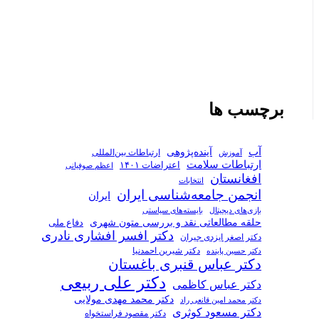
برچسب ها
آب
آینده‌پژوهی
ارتباطات بین‌المللی
آموزش
ارتباطات سلامت
اعتراضات ۱۴۰۱
اعظم صوفیانی
افغانستان
انتخابات
انجمن جامعه‌شناسی ایران
ایران
بازی‌های دیجیتال
بایسته‌های سیاستی
حلقه مطالعاتی نقد و بررسی متون شهری
دفاع ملی
دکتر افسر افشاری نادری
دکتر اصغر ایزدی جیران
دکتر شیرین احمدنیا
دکتر حسین پاینده
دکتر عباس قنبری باغستان
دکتر علی ربیعی
دکتر عباس کاظمی
دکتر محمد مهدی مولایی
دکتر محمد امین قانعی راد
دکتر مسعود کوثری
دکتر مقصود فراستخواه