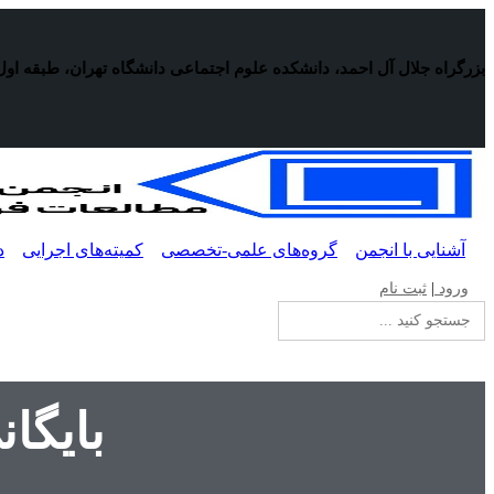
پرش
به
محتوا
بزرگراه جلال آل احمد، دانشکده علوم اجتماعی دانشگاه تهران، طبقه اول
آشنایی با انجمن
گروه‌های علمی-تخصصی
کمیته‌های اجرایی
د
ورود
|
ثبت نام
جستجو
برای:
بایگا