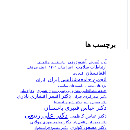
برچسب ها
آب
آینده‌پژوهی
ارتباطات بین‌المللی
آموزش
ارتباطات سلامت
اعتراضات ۱۴۰۱
اعظم صوفیانی
افغانستان
انتخابات
انجمن جامعه‌شناسی ایران
ایران
بازی‌های دیجیتال
بایسته‌های سیاستی
حلقه مطالعاتی نقد و بررسی متون شهری
دفاع ملی
دکتر افسر افشاری نادری
دکتر اصغر ایزدی جیران
دکتر شیرین احمدنیا
دکتر حسین پاینده
دکتر عباس قنبری باغستان
دکتر علی ربیعی
دکتر عباس کاظمی
دکتر محمد مهدی مولایی
دکتر محمد امین قانعی راد
دکتر مسعود کوثری
دکتر مقصود فراستخواه