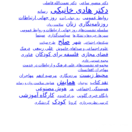
دکتر منصور ساعی
دکتر نعمت‌الله فاضلی
دکتر هادی خانیکی
رسانه
روز جهانی ارتباطات
روابط عمومی
روز جهانی آینده
زنان
روزنامه‌نگاری
سلامت روان
سلسله نشست‌های روز جهانی ارتباطات و روابط عمومی
سیاست‌گذاری
سینما
سمن‌ها، خیریه‌ها و تشکل‌ها
صلح
شهر
شبکه‌های اجتماعی
طرح صیانت
علی ربیعی
علوم اجتماعی و صداهای خاموش
فرهنگ
فلسفه برای کودکان
فضای مجازی
فناوری
مجمع عمومی عادی
مجموعه نشست‌های علم، فرهنگ و ارتباطات در خدمت
مهاجران افغانستان
محیط زیست
مرضیه ادهم
مردم‌نگاری
مهاجران
همایش
نقد کتاب
همایش سلامت روان و رسانه
نوجوان
هوش مصنوعی
همبستگی اجتماعی
هنر
کارگاه آموزشی
پایگاه خبری گلونی
پدرام الوندی
کودک
کرسی نظریه‌پردازی
کرونا
گردشگری