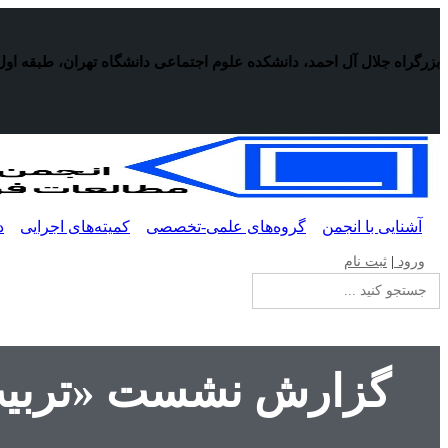
پرش
به
محتوا
بزرگراه جلال آل احمد، دانشکده علوم اجتماعی دانشگاه تهران، طبقه اول
آشنایی با انجمن
گروه‌های علمی-تخصصی
کمیته‌های اجرایی
د
ورود
|
ثبت نام
جستجو
برای:
گزارش نشست «تربیت