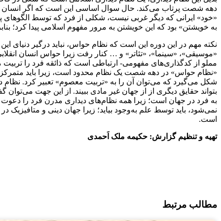
دهه شصت پرتاب می‌کند. حال سوال اساسی این است که اگر انسان ایرا
«خود» ایرانی که دیگر غربی نیست، شکلی از فرد که توسط الگوهای پ
به خویشتن» بود که این خویشتن به مرور مفهوم اسلامی پیدا کرد؛ بنا
نکته مهم در این دوره این است که نظام حواس، نباید درگیر دنیای این 
«موسیقی»، «سینما»، «تئاتر» و … کنار رفت زیرا حواس انسان انقل
مملو از کدگذاری‌های مفهومی- ارتباطی است که ذائقه فرد را تربیت می‌ک
«نظام حواس» در دهه شصت یک نظام محدود است، زیرا باید متمرکز بر 
شکل می‌گیرد که می‌توان آن را به «تربیت معصوم» تعبیر کرد. نظام د
بتواند حقایق دیگری از از جهان غیر مادی ببیند. از این جهت می‌توان 
به فرد در جهان است؛ زیرا همه نظام‌های دیداری مدرن فرد را دعوت می‌ک
نمی‌شود، باید توسط علم به‌وجود بیاید؛ زیرا جهان دینی و متافیزیک 
است.
تهیه و تنظیم گزارش
:
حکیمه ملک ‌اَحمدی
مطالب مرتبط