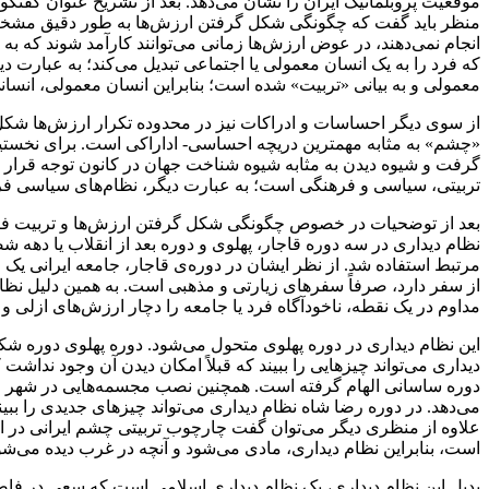
موقعیت پروبلماتیک ایران را نشان می‌دهد. بعد از تشریح عنوان گفتگو
منظر باید گفت که چگونگی شکل گرفتن ارزش‌ها به طور دقیق مشخص 
انجام نمی‌دهند، در عوض ارزش‌ها زمانی می‌توانند کارآمد شوند که به
که فرد را به یک انسان معمولی یا اجتماعی تبدیل می‌کند؛ به عبارت دی
معمولی و به بیانی «تربیت» شده است؛ بنابراین انسان معمولی، انسا
از سوی دیگر احساسات و ادراکات نیز در محدوده تکرار ارزش‌ها شکل 
گرفت و شیوه دیدن به مثابه شیوه شناخت جهان در کانون توجه قرار
تربیتی، سیاسی و فرهنگی است؛ به عبارت دیگر، نظام‌های سیاسی فرد را 
بعد از توضحیات در خصوص چگونگی شکل گرفتن ارزش‌ها و تربیت فرد 
نظام دیداری در سه دوره قاجار، پهلوی و دوره بعد از انقلاب یا دهه شص
مرتبط استفاده شد. از نظر ایشان در دوره‌ی قاجار، جامعه ایرانی ی
از سفر دارد، صرفاً سفرهای زیارتی و مذهبی است. به همین دلیل نظا
مداوم در یک نقطه، ناخودآگاه فرد یا جامعه را دچار ارزش‌های ازلی و 
این نظام دیداری در دوره پهلوی متحول می‌شود. دوره پهلوی دوره شکل‌
دیداری می‌تواند چیزهایی را ببیند که قبلاً امکان دیدن آن وجود نداشت
دوره ساسانی الهام گرفته است. همچنین نصب مجسمه‌هایی در شهر ما
می‌دهد. در دوره رضا شاه نظام دیداری می‌تواند چیزهای جدیدی را ببی
علاوه از منظری دیگر می‌توان گفت چارچوب تربیتی چشم ایرانی در ا
است، بنابراین نظام دیداری، مادی می‌شود و آنچه در غرب دیده می‌شود
بدیل این نظام دیداری، یک نظام دیداری اسلامی است که سعی در فاصله