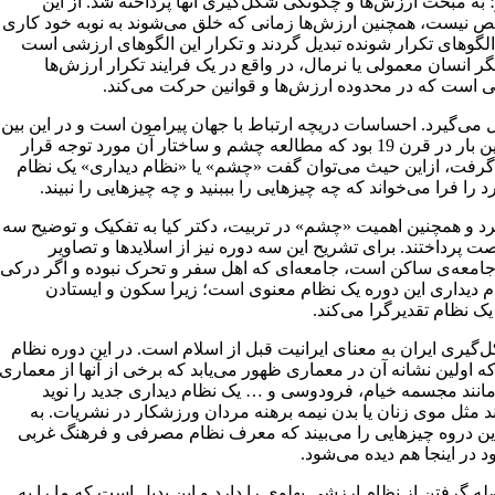
؛ به مبحث ارزش‌ها و چگونگی شکل‌گیری آنها پرداخته شد. از این
نیست، همچنین ارزش‌ها زمانی که خلق می‌شوند به نوبه خود کاری
 الگوهای تکرار شونده تبدیل گردند و تکرار این الگوهای ارزشی است
گر انسان معمولی یا نرمال، در واقع در یک فرایند تکرار ارزش‌ها
نی است که در محدوده ارزش‌ها و قوانین حرکت می‌کند.
می‌گیرد. احساسات دریچه ارتباط با جهان پیرامون است و در این بین
«چشم» به مثابه مهمترین دریچه احساسی- اداراکی است. برای نخستین بار در قرن 19 بود که مطالعه چشم و ساختار آن مورد توجه قرار
 گرفت، ازاین حیث می‌توان گفت «چشم» یا «نظام دیداری» یک نظام
فرا می‌خواند که چه چیزهایی را بببنید و چه چیزهایی را نبیند.
و همچنین اهمیت «چشم» در تربیت، دکتر کیا به تفکیک و توضیح سه
ت پرداختند. برای تشریح این سه دوره نیز از اسلاید‌ها و تصاویر
ک جامعه‌ی ساکن است، جامعه‌ای که اهل سفر و تحرک نبوده و اگر درکی
م دیداری این دوره یک نظام معنوی است؛ زیرا سکون و ایستادن
یک نظام تقدیرگرا می‌کند.
گیری ایران به معنای ایرانیت قبل از اسلام است. در این دوره نظام
 که اولین نشانه آن در معماری ظهور می‌یابد که برخی از آنها از معماری
نند مجسمه خیام، فرودوسی و … یک نظام دیداری جدید را نوید
ند مثل موی زنان یا بدن نیمه برهنه مردان ورزشکار در نشریات. به
ین دروه چیزهایی را می‌بیند که معرف نظام مصرفی و فرهنگ غربی
 در اینجا هم دیده می‌شود.
 گرفتن از نظام ارزشی پهلوی را دارد و این بدیل است که ما را به