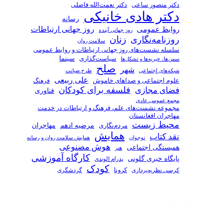
دکتر منصور ساعی
دکتر نعمت‌الله فاضلی
دکتر هادی خانیکی
رسانه
روز جهانی ارتباطات
روابط عمومی
روز جهانی آینده
زنان
روزنامه‌نگاری
سلامت روان
سلسله نشست‌های روز جهانی ارتباطات و روابط عمومی
سیاست‌گذاری
سینما
سمن‌ها، خیریه‌ها و تشکل‌ها
صلح
شهر
شبکه‌های اجتماعی
طرح صیانت
علی ربیعی
علوم اجتماعی و صداهای خاموش
فرهنگ
فلسفه برای کودکان
فضای مجازی
فناوری
مجمع عمومی عادی
مجموعه نشست‌های علم، فرهنگ و ارتباطات در خدمت
مهاجران افغانستان
محیط زیست
مرضیه ادهم
مردم‌نگاری
مهاجران
همایش
نقد کتاب
همایش سلامت روان و رسانه
نوجوان
هوش مصنوعی
همبستگی اجتماعی
هنر
کارگاه آموزشی
پایگاه خبری گلونی
پدرام الوندی
کودک
کرسی نظریه‌پردازی
کرونا
گردشگری