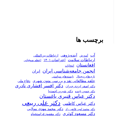
برچسب ها
آب
آینده‌پژوهی
ارتباطات بین‌المللی
آموزش
ارتباطات سلامت
اعتراضات ۱۴۰۱
اعظم صوفیانی
افغانستان
انتخابات
انجمن جامعه‌شناسی ایران
ایران
بازی‌های دیجیتال
بایسته‌های سیاستی
حلقه مطالعاتی نقد و بررسی متون شهری
دفاع ملی
دکتر افسر افشاری نادری
دکتر اصغر ایزدی جیران
دکتر شیرین احمدنیا
دکتر حسین پاینده
دکتر عباس قنبری باغستان
دکتر علی ربیعی
دکتر عباس کاظمی
دکتر محمد مهدی مولایی
دکتر محمد امین قانعی راد
دکتر مسعود کوثری
دکتر مقصود فراستخواه