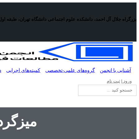
پرش
به
محتوا
بزرگراه جلال آل احمد، دانشکده علوم اجتماعی دانشگاه تهران، طبقه اول
آشنایی با انجمن
گروه‌های علمی-تخصصی
کمیته‌های اجرایی
د
ورود
|
ثبت نام
جستجو
برای:
میزگرد 