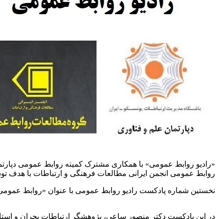
«رادیو روابط عمومی» با همکاری مشترک کمیته روابط عمومی دپارتم
روابط عمومی انجمن ایرانی مطالعات فرهنگی و ارتباطات با هدف توس
نخستین شماره پادکست رادیو روابط عمومی با عنوان «روابط عمومی و مدیریت بحرا
در این پادکست دکتر منصور ساعی، پژوهشگر ارتباطات بحران و‌ استا