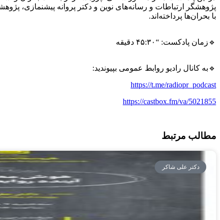
پژوهشگر ارتباطات و رسانه‌های نوین و دکتر پروانه پیشنمازی، پژوه
با بحران‌ها پرداخته‌اند.
🔹زمان پادکست: “۴۵:۳۰ دقیقه
🔹به کانال رادیو روابط عمومی بپیوندید:
https://t.me/radiopr_podcast
https://castbox.fm/va/5021855
مطالب مرتبط
دکتر علی شاکر