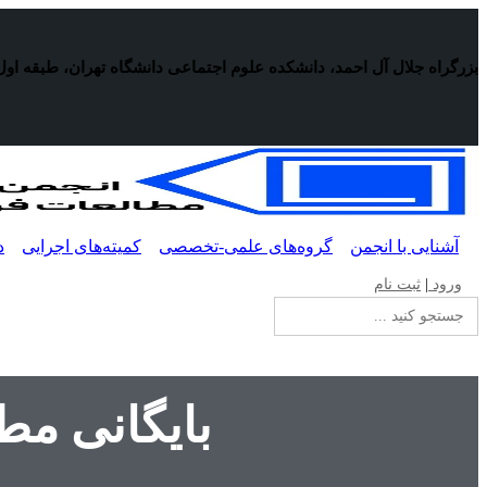
پرش
به
محتوا
بزرگراه جلال آل احمد، دانشکده علوم اجتماعی دانشگاه تهران، طبقه اول
آشنایی با انجمن
گروه‌های علمی-تخصصی
کمیته‌های اجرایی
د
ورود
|
ثبت نام
جستجو
برای:
بایگانی مط