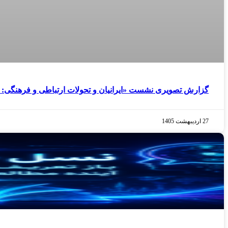
گزارش تصویری نشست «ایرانیان و تحولات ارتباطی و فرهنگی: از ب
27 اردیبهشت 1405