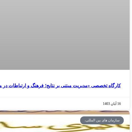
کارگاه تخصصی «مدیریت مبتنی بر نتایج؛ فرهنگ و ارتباطات در 
16 آبان 1403
سازمان های بین المللی،