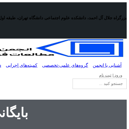
پرش
به
محتوا
بزرگراه جلال آل احمد، دانشکده علوم اجتماعی دانشگاه تهران، طبقه اول
آشنایی با انجمن
گروه‌های علمی-تخصصی
کمیته‌های اجرایی
د
ورود
|
ثبت نام
جستجو
برای:
بایگا