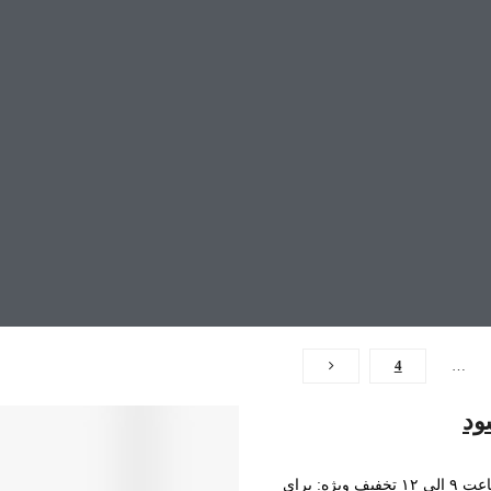
4
…
ود
کارگاه مقدماتی مدیریت مبتنی بر نتایج تاریخ: پنج‌شنبه، ۶دی ۱۴۰۳ زمان: ساعت ۹ الی ۱۲ تخفیف ویژه: برای