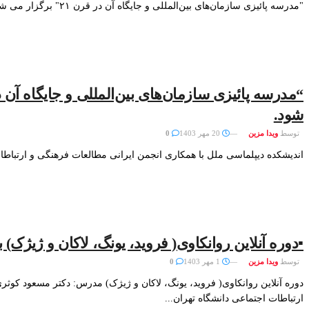
"مدرسه پائیزی سازمان‌های بین‌المللی و جایگاه آن در قرن ۲۱" برگزار می شود.
شود.
توسط
ویدا مزین
20 مهر 1403
0
اندیشکده دیپلماسی ملل با همکاری انجمن ایرانی مطالعات فرهنگی و ارتباطات
▪️دوره آنلاین روانکاوی( فروید، یونگ، لاکان و ژیژک)
توسط
ویدا مزین
1 مهر 1403
0
دوره آنلاین روانکاوی( فروید، یونگ، لاکان و ژیژک) مدرس: دکتر مسعود کوث
ارتباطات اجتماعی دانشگاه تهران...