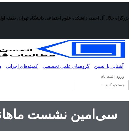
پرش
به
محتوا
بزرگراه جلال آل احمد، دانشکده علوم اجتماعی دانشگاه تهران، طبقه اول
آشنایی با انجمن
گروه‌های علمی-تخصصی
کمیته‌های اجرایی
د
ورود
|
ثبت نام
جستجو
برای:
سی‌امین نشست ماهانه 