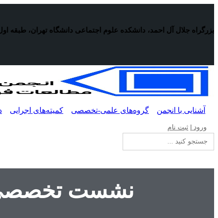
پرش
به
محتوا
بزرگراه جلال آل احمد، دانشکده علوم اجتماعی دانشگاه تهران، طبقه اول
آشنایی با انجمن
گروه‌های علمی-تخصصی
کمیته‌های اجرایی
د
ورود
|
ثبت نام
جستجو
برای:
نشست تخصصی «ر