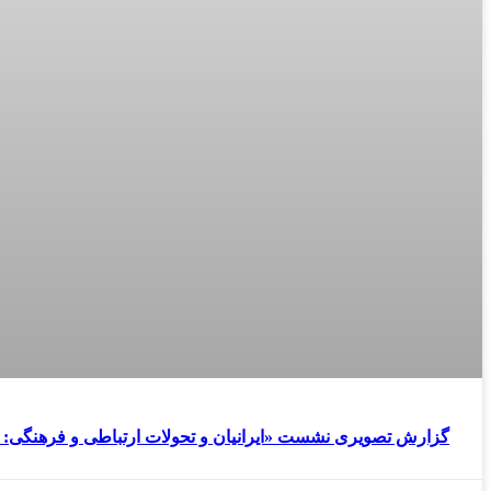
گزارش تصویری نشست «ایرانیان و تحولات ارتباطی و فرهنگی: از ب